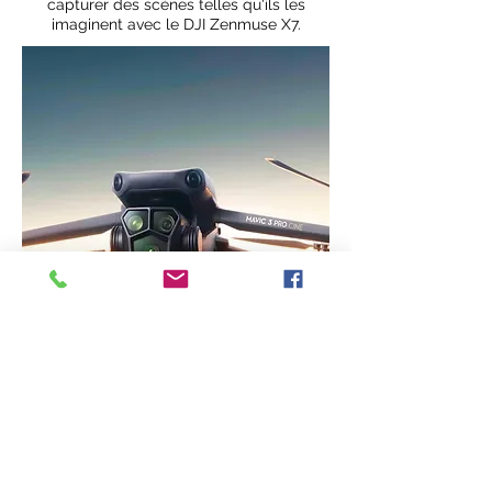
capturer des scènes telles qu'ils les
imaginent avec le DJI Zenmuse X7.
MAVIC 3 Pro Cine
Capturez du contenu
légendaire avec un appareil photo
Hasselblad 4/3 CMOS et profitez d'un
vol fluide grâce à la détection
d'obstacles omnidirectionnelle. Chaque
mise à niveau de DJI Mavic 3 établit une